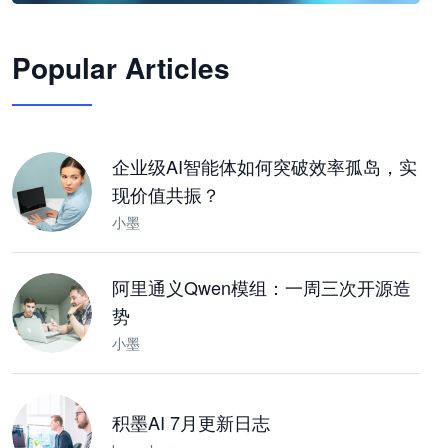
🦞
Popular Articles
JimoClaw 桌面 AI Agent 工作台
让 AI 处理本地资料 · 操控浏览器 · 交付可用文档
下载桌面版
企业级AI智能体如何突破效率孤岛，实
现价值共振？
小墨
阿里通义Qwen模组：一周三次开源造
势
小墨
积墨AI 7月更新日志