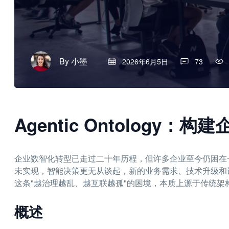
By
小墨
2026年6月5日
73
Agentic Ontology：
企业数智化转型已走过二十年历程，但许多企业至今仍困在
未实现，智能决策更无从谈起，新的业务需求、技术升级和
这条"越治理越乱、越互联越孤"的困境，本质上源于传统
概述