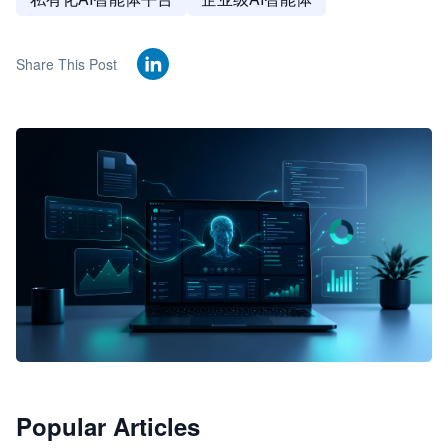
Share This Post
🦞
Popular Articles
JimoClaw 桌面 AI Agent 工作台