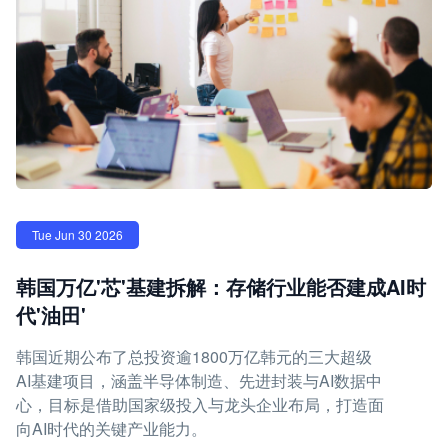
Tue Jun 30 2026
韩国万亿'芯'基建拆解：存储行业能否建成AI时
代'油田'
韩国近期公布了总投资逾1800万亿韩元的三大超级
AI基建项目，涵盖半导体制造、先进封装与AI数据中
心，目标是借助国家级投入与龙头企业布局，打造面
向AI时代的关键产业能力。