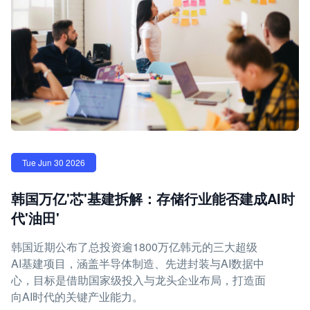
Tue Jun 30 2026
韩国万亿'芯'基建拆解：存储行业能否建成AI时
代'油田'
韩国近期公布了总投资逾1800万亿韩元的三大超级
AI基建项目，涵盖半导体制造、先进封装与AI数据中
心，目标是借助国家级投入与龙头企业布局，打造面
向AI时代的关键产业能力。