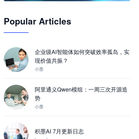
🦞
Popular Articles
JimoClaw 桌面 AI Agent 工作台
让 AI 处理本地资料 · 操控浏览器 · 交付可用文档
下载桌面版
企业级AI智能体如何突破效率孤岛，实
现价值共振？
小墨
阿里通义Qwen模组：一周三次开源造
势
小墨
积墨AI 7月更新日志