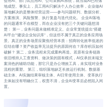
会用AI、部门试点用AI、公司采购AI系统，就当成AI已经落
地成型。事实上，员工用AI只解决个人办公效率，企业做AI
落地解决的是整体经营运营——参与问题研判、数据分析、
方案推演、风险预警、执行复盘与迭代优化。 企业AI落地
的问题通常不在模型，而在企业没有把三个关键问题想清
楚： 第一，业务问题未做精准定义。企业常笼统提出“搭建
AI平台”“建设企业知识库”，但这些不属于真正的业务应用场
景。真正的业务场景应聚焦经营本质：招商转化效率低迷的
症结在哪？资产收益率无法提升的原因何在？库存积压如何
破解？ 第二，业务流程未完成重构再造。若原有业务链路
依旧维持人工查资料、做决策的固有模式，AI仅承担末端文
案润色的辅助功能，那它只是办公增效工具，未实现对业务
流程的重塑。 第三，组织落地缺乏长效运行机制。数据基
础主体、AI实施结果审核主体、AI日常使用主体、变革执行
主体如没有明确分工，权责不清，企业AI变革后必然陷入闲
置。