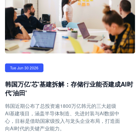
Tue Jun 30 2026
韩国万亿'芯'基建拆解：存储行业能否建成AI时
代'油田'
韩国近期公布了总投资逾1800万亿韩元的三大超级
AI基建项目，涵盖半导体制造、先进封装与AI数据中
心，目标是借助国家级投入与龙头企业布局，打造面
向AI时代的关键产业能力。