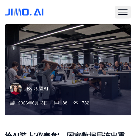
By
积墨AI
2026年6月13日
88
732
给AI装上'仪表盘'、国家数据局连出重