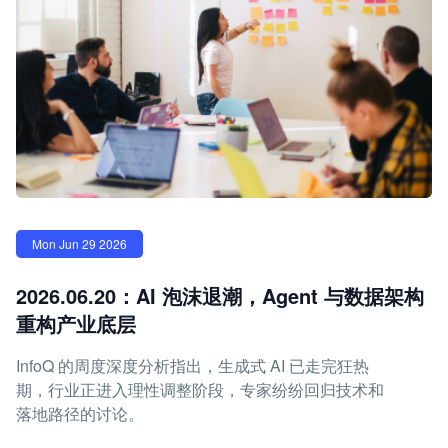
Mon Jun 29 2026
2026.06.20：AI 泡沫退潮，Agent 与数据架构
重构产业底层
InfoQ 的周度深度分析指出，生成式 AI 已走完狂热
期，行业正进入理性调整阶段，专家纷纷回归技术和
落地路径的讨论。