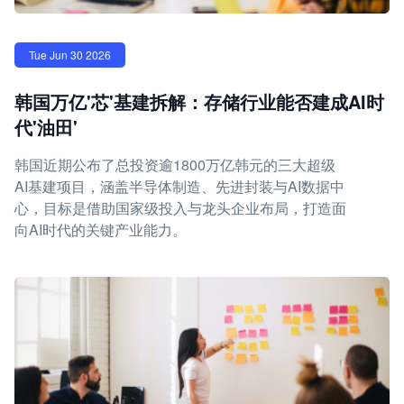
Tue Jun 30 2026
韩国万亿'芯'基建拆解：存储行业能否建成AI时
代'油田'
韩国近期公布了总投资逾1800万亿韩元的三大超级
AI基建项目，涵盖半导体制造、先进封装与AI数据中
心，目标是借助国家级投入与龙头企业布局，打造面
向AI时代的关键产业能力。