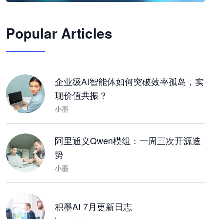
🦞
Popular Articles
JimoClaw 桌面 AI Agent 工作台
让 AI 处理本地资料 · 操控浏览器 · 交付可用文档
下载桌面版
企业级AI智能体如何突破效率孤岛，实
现价值共振？
小墨
阿里通义Qwen模组：一周三次开源造
势
小墨
积墨AI 7月更新日志