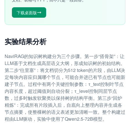
下载桌面版
实验结果分析
NaviRAG的知识树构建分为三个步骤。第一步“搭骨架”：让
LLM基于文档生成高层语义大纲，形成知识树的初始结构。
第二步“往里塞”：将文档切分为512 token的片段，由LLM决
定每块内容应归属哪个节点，可能合并进已有节点也可能新
建子节点。过程中有两个关键控制参数：τ_text控制叶节点
内容长度，超过阈值则自动分裂；τ_level控制同层节点
数，过多时触发软聚类以保持树的结构平衡。第三步“回炉
精炼”：完成所有片段插入后，自底向上整理内容并生成各
节点摘要，使整棵树的语义表述更加清晰一致。整个构建过
程由LLM驱动，实验中使用了Qwen2.5-72B模型。