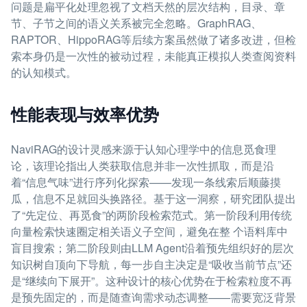
问题是扁平化处理忽视了文档天然的层次结构，目录、章
节、子节之间的语义关系被完全忽略。GraphRAG、
RAPTOR、HippoRAG等后续方案虽然做了诸多改进，但检
索本身仍是一次性的被动过程，未能真正模拟人类查阅资料
的认知模式。
性能表现与效率优势
NaviRAG的设计灵感来源于认知心理学中的信息觅食理
论，该理论指出人类获取信息并非一次性抓取，而是沿
着“信息气味”进行序列化探索——发现一条线索后顺藤摸
瓜，信息不足就回头换路径。基于这一洞察，研究团队提出
了“先定位、再觅食”的两阶段检索范式。第一阶段利用传统
向量检索快速圈定相关语义子空间，避免在整 个语料库中
盲目搜索；第二阶段则由LLM Agent沿着预先组织好的层次
知识树自顶向下导航，每一步自主决定是“吸收当前节点”还
是“继续向下展开”。这种设计的核心优势在于检索粒度不再
是预先固定的，而是随查询需求动态调整——需要宽泛背景