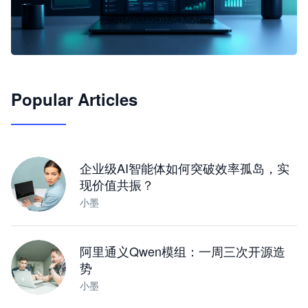
🦞
Popular Articles
JimoClaw 桌面 AI Agent 工作台
让 AI 处理本地资料 · 操控浏览器 · 交付可用文档
下载桌面版
企业级AI智能体如何突破效率孤岛，实
现价值共振？
小墨
阿里通义Qwen模组：一周三次开源造
势
小墨