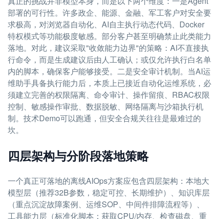
真正的挑战并非模型本身，而是以下两个维度：一是Agent
部署的可行性。许多政企、能源、金融、军工客户对安全要
求极高，对浏览器自动化、AI自主执行动态代码、Docker
特权模式等功能极度敏感。部分客户甚至明确禁止此类能力
落地。对此，建议采取"收敛能力边界"的策略：AI不直接执
行命令，而是生成建议后由人工确认；或仅允许执行白名单
内的脚本，确保客户能够接受。二是安全审计机制。当AI运
维助手具备执行能力后，本质上已接近自动化运维系统，必
须建立完善的权限隔离、命令审计、操作留痕、RBAC权限
控制、敏感操作审批、数据脱敏、网络隔离与沙箱执行机
制。技术Demo可以跑通，但安全合规关往往是最难过的
坎。
四层架构与分阶段落地策略
一个真正可落地的离线AIOps方案应包含四层架构：本地大
模型层（推荐32B参数，稳定可控、长期维护）、知识库层
（重点沉淀故障案例、运维SOP、中间件排障流程等）、
工具能力层（标准化脚本：获取CPU/内存、检查磁盘、重