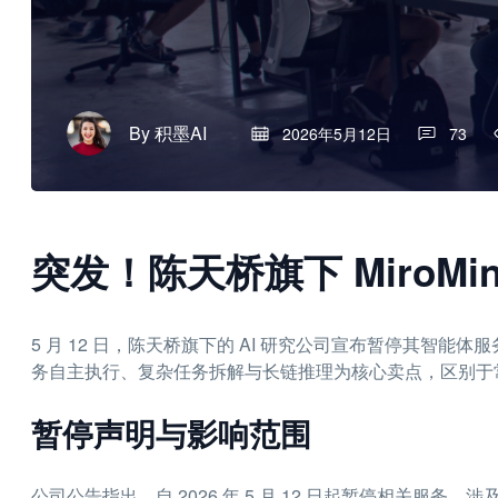
By
积墨AI
2026年5月12日
73
突发！陈天桥旗下 MiroMi
5 月 12 日，陈天桥旗下的 AI 研究公司宣布暂停其智能体服
务自主执行、复杂任务拆解与长链推理为核心卖点，区别于
暂停声明与影响范围
公司公告指出，自 2026 年 5 月 12 日起暂停相关服