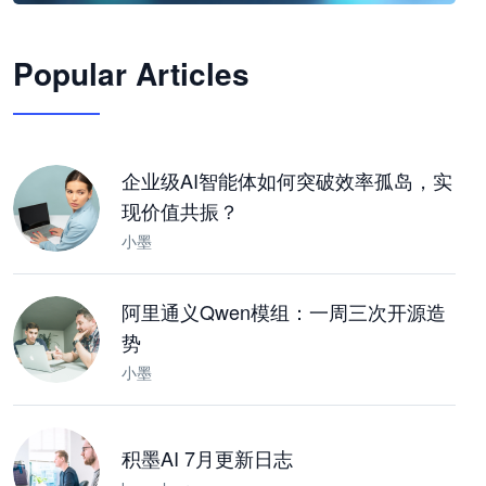
🦞
Popular Articles
JimoClaw 桌面 AI Agent 工作台
让 AI 处理本地资料 · 操控浏览器 · 交付可用文档
下载桌面版
企业级AI智能体如何突破效率孤岛，实
现价值共振？
小墨
阿里通义Qwen模组：一周三次开源造
势
小墨
积墨AI 7月更新日志