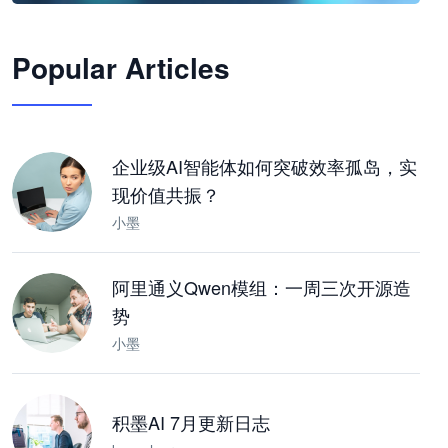
🦞
Popular Articles
JimoClaw 桌面 AI Agent 工作台
让 AI 处理本地资料 · 操控浏览器 · 交付可用文档
下载桌面版
企业级AI智能体如何突破效率孤岛，实
现价值共振？
小墨
阿里通义Qwen模组：一周三次开源造
势
小墨
积墨AI 7月更新日志