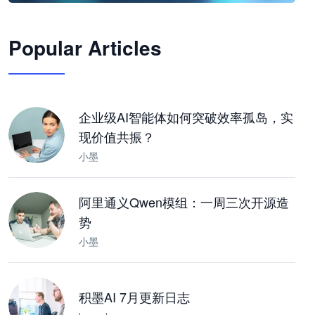
🦞
Popular Articles
JimoClaw 桌面 AI Agent 工作台
让 AI 处理本地资料 · 操控浏览器 · 交付可用文档
下载桌面版
企业级AI智能体如何突破效率孤岛，实
现价值共振？
小墨
阿里通义Qwen模组：一周三次开源造
势
小墨
积墨AI 7月更新日志