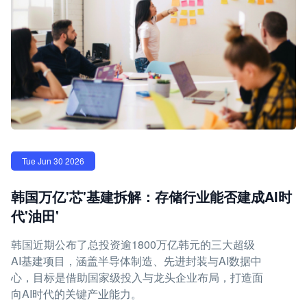
Tue Jun 30 2026
韩国万亿'芯'基建拆解：存储行业能否建成AI时
代'油田'
韩国近期公布了总投资逾1800万亿韩元的三大超级
AI基建项目，涵盖半导体制造、先进封装与AI数据中
心，目标是借助国家级投入与龙头企业布局，打造面
向AI时代的关键产业能力。