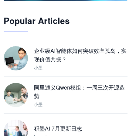
🦞
Popular Articles
JimoClaw 桌面 AI Agent 工作台
让 AI 处理本地资料 · 操控浏览器 · 交付可用文档
下载桌面版
企业级AI智能体如何突破效率孤岛，实
现价值共振？
小墨
阿里通义Qwen模组：一周三次开源造
势
小墨
积墨AI 7月更新日志