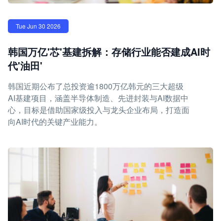
Tue Jun 30 2026
韩国万亿'芯'基建拆解：存储行业能否建成AI时
代'油田'
韩国近期公布了总投资逾1800万亿韩元的三大超级
AI基建项目，涵盖半导体制造、先进封装与AI数据中
心，目标是借助国家级投入与龙头企业布局，打造面
向AI时代的关键产业能力。