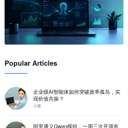
🦞
Popular Articles
JimoClaw 桌面 AI Agent 工作台
让 AI 处理本地资料 · 操控浏览器 · 交付可用文档
下载桌面版
企业级AI智能体如何突破效率孤岛，实
现价值共振？
小墨
阿里通义Qwen模组：一周三次开源造