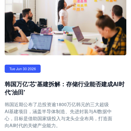
Tue Jun 30 2026
韩国万亿'芯'基建拆解：存储行业能否建成AI时
代'油田'
韩国近期公布了总投资逾1800万亿韩元的三大超级
AI基建项目，涵盖半导体制造、先进封装与AI数据中
心，目标是借助国家级投入与龙头企业布局，打造面
向AI时代的关键产业能力。