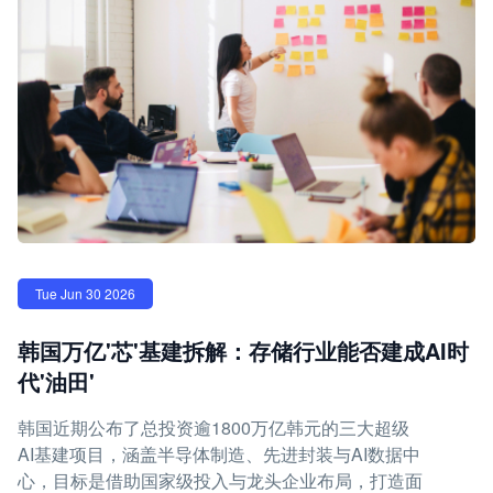
Tue Jun 30 2026
韩国万亿'芯'基建拆解：存储行业能否建成AI时
代'油田'
韩国近期公布了总投资逾1800万亿韩元的三大超级
AI基建项目，涵盖半导体制造、先进封装与AI数据中
心，目标是借助国家级投入与龙头企业布局，打造面