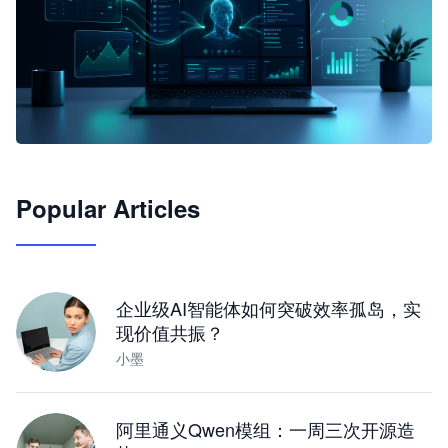
🦞
Popular Articles
JimoClaw 桌面 AI Agent 工作台
让 AI 处理本地资料 · 操控浏览器 · 交付可用文档
下载桌面版
企业级AI智能体如何突破效率孤岛，实
现价值共振？
小墨
阿里通义Qwen模组：一周三次开源造