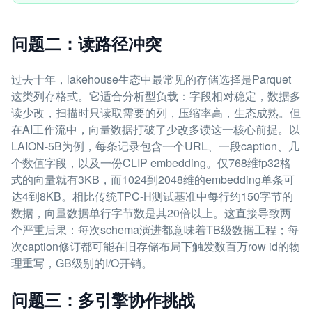
问题二：读路径冲突
过去十年，lakehouse生态中最常见的存储选择是Parquet
这类列存格式。它适合分析型负载：字段相对稳定，数据多
读少改，扫描时只读取需要的列，压缩率高，生态成熟。但
在AI工作流中，向量数据打破了少改多读这一核心前提。以
LAION-5B为例，每条记录包含一个URL、一段caption、几
个数值字段，以及一份CLIP embedding。仅768维fp32格
式的向量就有3KB，而1024到2048维的embedding单条可
达4到8KB。相比传统TPC-H测试基准中每行约150字节的
数据，向量数据单行字节数是其20倍以上。这直接导致两
个严重后果：每次schema演进都意味着TB级数据工程；每
次caption修订都可能在旧存储布局下触发数百万row id的物
理重写，GB级别的I/O开销。
问题三：多引擎协作挑战