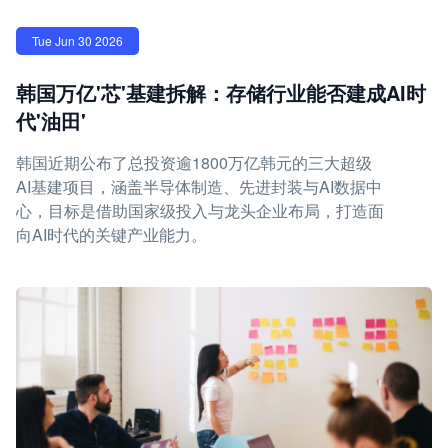
Tue Jun 30 2026
韩国万亿'芯'基建拆解：存储行业能否建成AI时
代'油田'
韩国近期公布了总投资逾1800万亿韩元的三大超级
AI基建项目，涵盖半导体制造、先进封装与AI数据中
心，目标是借助国家级投入与龙头企业布局，打造面
向AI时代的关键产业能力。