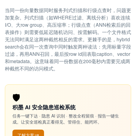
当同一份向量数据同时服务列式扫描和行级点查时，问题更
加复杂。列式扫描（如WHERE过滤、离线分析）喜欢连续
I/O、大row group、高压缩率；行级点查（ANN检索后的回
表操作）则需要低延迟随机访问、按需解码。一个文件格式
无法同时满足这两种截然相反的需求。更棘手的是，hybrid
search会在同一次查询中同时触发两种读法：先用标量字段
过滤，再用ANN召回，最后按row id回表取caption、vector
和metadata。这意味着同一份数据在200毫秒内需要完成两
种截然不同的访问模式。
🛡️
积墨 AI 安全隐患巡检系统
任务一键下达 · 隐患 AI 识别 · 整改全程留痕 · 报告一键生
成。让安全巡检真正看得见、管得住、能闭环。
了解方案