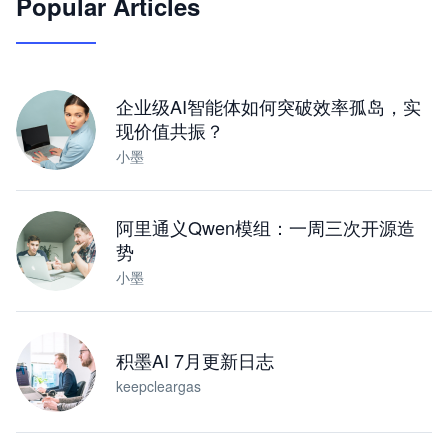
Popular Articles
JimoClaw 桌面 AI Agent 工作台
让 AI 处理本地资料 · 操控浏览器 · 交付可用文档
下载桌面版
企业级AI智能体如何突破效率孤岛，实
现价值共振？
小墨
阿里通义Qwen模组：一周三次开源造
势
小墨
积墨AI 7月更新日志
keepcleargas