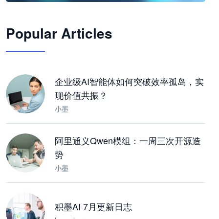
🦞
Popular Articles
JimoClaw 桌面 AI Agent 工作台
让 AI 处理本地资料 · 操控浏览器 · 交付可用文档
下载桌面版
企业级AI智能体如何突破效率孤岛，实
现价值共振？
小墨
阿里通义Qwen模组：一周三次开源造
势
小墨
积墨AI 7月更新日志