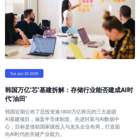
Tue Jun 30 2026
韩国万亿'芯'基建拆解：存储行业能否建成AI时
代'油田'
韩国近期公布了总投资逾1800万亿韩元的三大超级
AI基建项目，涵盖半导体制造、先进封装与AI数据中
心，目标是借助国家级投入与龙头企业布局，打造面
向AI时代的关键产业能力。