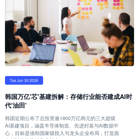
Tue Jun 30 2026
韩国万亿'芯'基建拆解：存储行业能否建成AI时
代'油田'
韩国近期公布了总投资逾1800万亿韩元的三大超级
AI基建项目，涵盖半导体制造、先进封装与AI数据中
心，目标是借助国家级投入与龙头企业布局，打造面