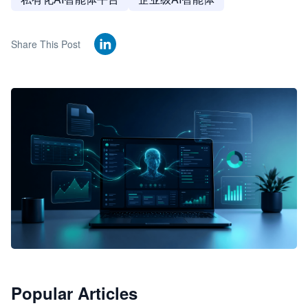
Share This Post
🦞
Popular Articles
JimoClaw 桌面 AI Agent 工作台