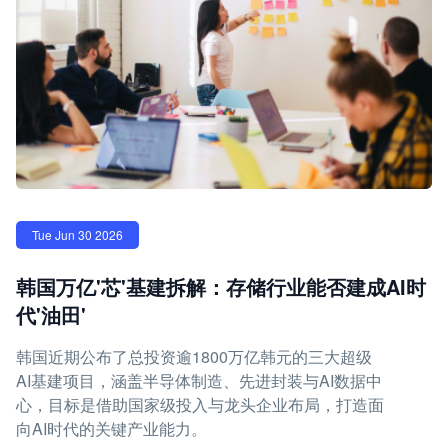
Tue Jun 30 2026
韩国万亿'芯'基建拆解：存储行业能否建成AI时
代'油田'
韩国近期公布了总投资逾1800万亿韩元的三大超级
AI基建项目，涵盖半导体制造、先进封装与AI数据中
心，目标是借助国家级投入与龙头企业布局，打造面
向AI时代的关键产业能力。