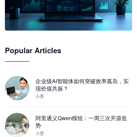
🦞
Popular Articles
JimoClaw 桌面 AI Agent 工作台
让 AI 处理本地资料 · 操控浏览器 · 交付可用文档
下载桌面版
企业级AI智能体如何突破效率孤岛，实
现价值共振？
小墨
阿里通义Qwen模组：一周三次开源造
势
小墨