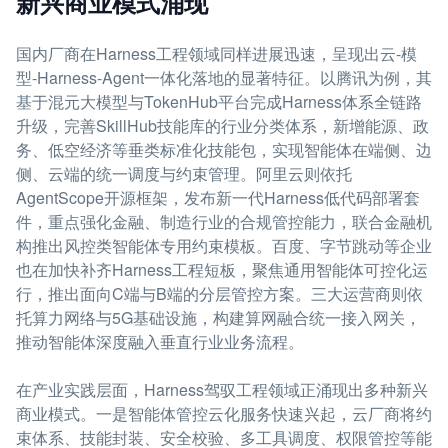
新兴商业模式涌现
国内厂商在Harness工程领域同样进展迅速，呈现出云-模
型-Harness-Agent一体化落地的显著特征。以腾讯为例，其
基于混元大模型与TokenHub平台完成Harness体系全链路
升级，完善SkillHub技能库的行业分类体系，新增能源、政
务、低空经济等垂类标准化技能包，实现智能体在端侧、边
侧、云端的统一调度与约束管理。阿里云则依托
AgentScope开源框架，发布新一代Harness低代码部署套
件，重点强化金融、制造行业的合规管控能力，联合金融机
构推出风控类智能体专用约束模板。百度、字节跳动等企业
也在加快补齐Harness工程短板，聚焦通用智能体可控化运
行，推出面向C端与B端的分层管控方案。三大运营商则依
托算力网络与5G基础设施，构建算网融合统一接入网关，
推动智能体深度融入垂直行业业务流程。
在产业实践层面，Harness驾驭工程领域正涌现出多种新兴
商业模式。一是智能体管控云化服务快速兴起，云厂商将约
束体系、技能封装、安全校验、多工具调度、权限管控等能