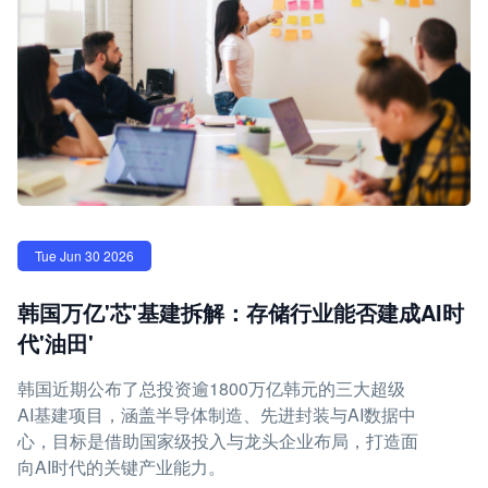
Tue Jun 30 2026
韩国万亿'芯'基建拆解：存储行业能否建成AI时
代'油田'
韩国近期公布了总投资逾1800万亿韩元的三大超级
AI基建项目，涵盖半导体制造、先进封装与AI数据中
心，目标是借助国家级投入与龙头企业布局，打造面
向AI时代的关键产业能力。