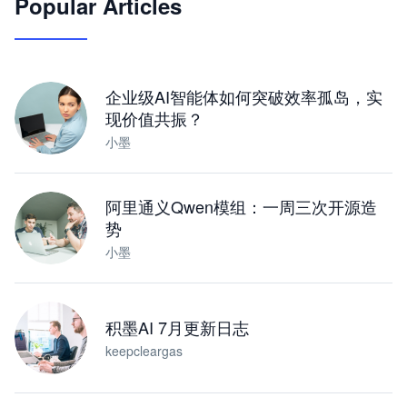
Popular Articles
JimoClaw 桌面 AI Agent 工作台
让 AI 处理本地资料 · 操控浏览器 · 交付可用文档
下载桌面版
企业级AI智能体如何突破效率孤岛，实
现价值共振？
小墨
阿里通义Qwen模组：一周三次开源造
势
小墨
积墨AI 7月更新日志
keepcleargas