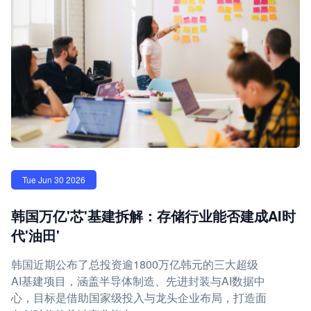
Tue Jun 30 2026
韩国万亿'芯'基建拆解：存储行业能否建成AI时
代'油田'
韩国近期公布了总投资逾1800万亿韩元的三大超级
AI基建项目，涵盖半导体制造、先进封装与AI数据中
心，目标是借助国家级投入与龙头企业布局，打造面