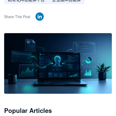
Share This Post
🦞
Popular Articles
JimoClaw 桌面 AI Agent 工作台