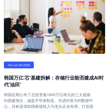
Tue Jun 30 2026
韩国万亿'芯'基建拆解：存储行业能否建成AI时
代'油田'
韩国近期公布了总投资逾1800万亿韩元的三大超级
AI基建项目，涵盖半导体制造、先进封装与AI数据中
心，目标是借助国家级投入与龙头企业布局，打造面