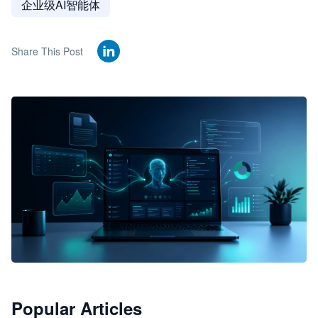
企业级AI智能体
Share This Post
🦞
Popular Articles
JimoClaw 桌面 AI Agent 工作台