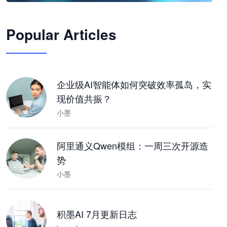
🦞
Popular Articles
JimoClaw 桌面 AI Agent 工作台
让 AI 处理本地资料 · 操控浏览器 · 交付可用文档
下载桌面版
企业级AI智能体如何突破效率孤岛，实
现价值共振？
小墨
阿里通义Qwen模组：一周三次开源造
势
小墨
积墨AI 7月更新日志