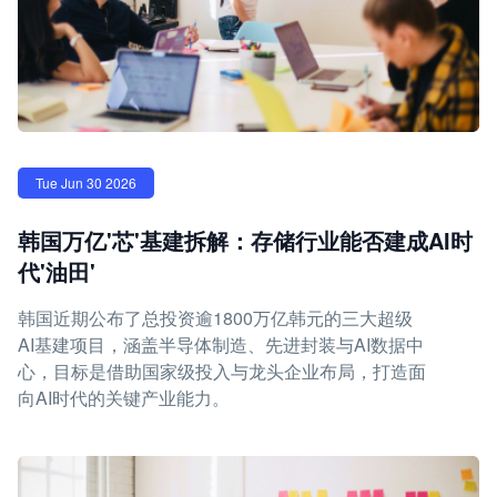
Tue Jun 30 2026
韩国万亿'芯'基建拆解：存储行业能否建成AI时
代'油田'
韩国近期公布了总投资逾1800万亿韩元的三大超级
AI基建项目，涵盖半导体制造、先进封装与AI数据中
心，目标是借助国家级投入与龙头企业布局，打造面
向AI时代的关键产业能力。