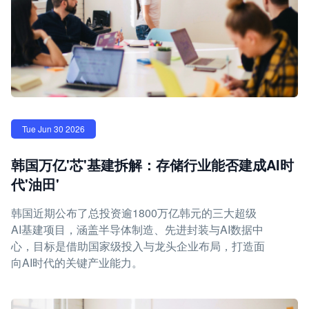
Tue Jun 30 2026
韩国万亿'芯'基建拆解：存储行业能否建成AI时
代'油田'
韩国近期公布了总投资逾1800万亿韩元的三大超级
AI基建项目，涵盖半导体制造、先进封装与AI数据中
心，目标是借助国家级投入与龙头企业布局，打造面
向AI时代的关键产业能力。