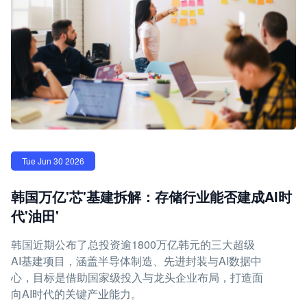
Tue Jun 30 2026
韩国万亿'芯'基建拆解：存储行业能否建成AI时
代'油田'
韩国近期公布了总投资逾1800万亿韩元的三大超级
AI基建项目，涵盖半导体制造、先进封装与AI数据中
心，目标是借助国家级投入与龙头企业布局，打造面
向AI时代的关键产业能力。