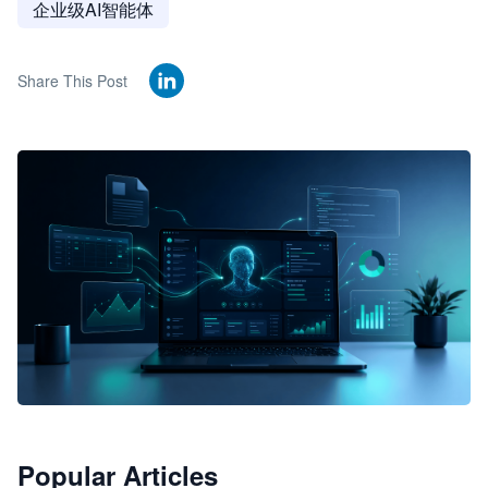
企业级AI智能体
Share This Post
🦞
Popular Articles
JimoClaw 桌面 AI Agent 工作台