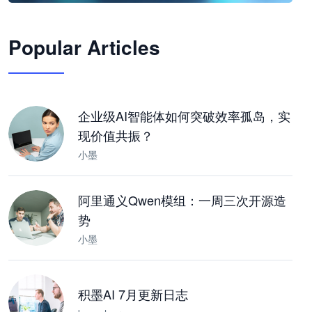
🦞
Popular Articles
JimoClaw 桌面 AI Agent 工作台
让 AI 处理本地资料 · 操控浏览器 · 交付可用文档
下载桌面版
企业级AI智能体如何突破效率孤岛，实
现价值共振？
小墨
阿里通义Qwen模组：一周三次开源造
势
小墨
积墨AI 7月更新日志