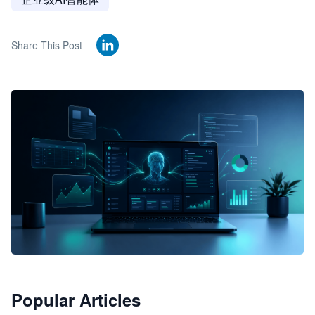
Share This Post
🦞
Popular Articles
JimoClaw 桌面 AI Agent 工作台