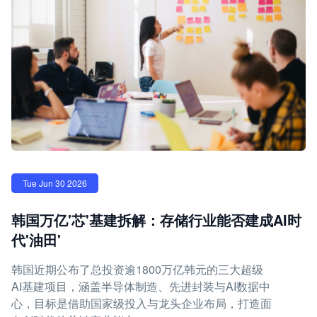
Tue Jun 30 2026
韩国万亿'芯'基建拆解：存储行业能否建成AI时
代'油田'
韩国近期公布了总投资逾1800万亿韩元的三大超级
AI基建项目，涵盖半导体制造、先进封装与AI数据中
心，目标是借助国家级投入与龙头企业布局，打造面