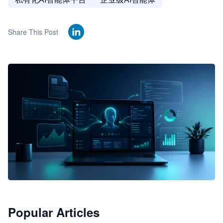
Share This Post
🦞
Popular Articles
JimoClaw 桌面 AI Agent 工作台