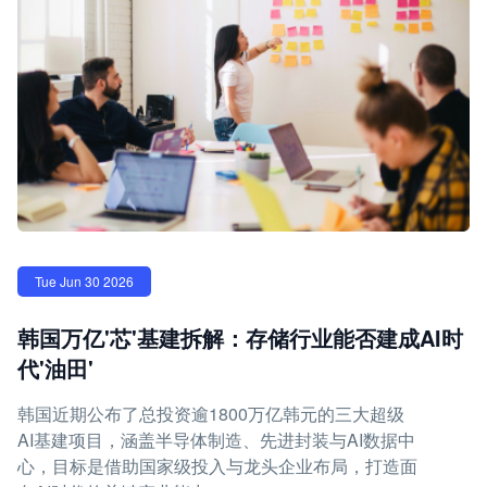
Tue Jun 30 2026
韩国万亿'芯'基建拆解：存储行业能否建成AI时
代'油田'
韩国近期公布了总投资逾1800万亿韩元的三大超级
AI基建项目，涵盖半导体制造、先进封装与AI数据中
心，目标是借助国家级投入与龙头企业布局，打造面