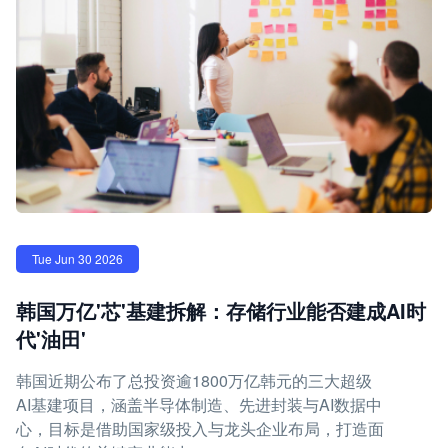
Tue Jun 30 2026
韩国万亿'芯'基建拆解：存储行业能否建成AI时
代'油田'
韩国近期公布了总投资逾1800万亿韩元的三大超级
AI基建项目，涵盖半导体制造、先进封装与AI数据中
心，目标是借助国家级投入与龙头企业布局，打造面