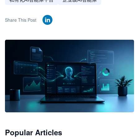
Share This Post
🦞
Popular Articles
JimoClaw 桌面 AI Agent 工作台