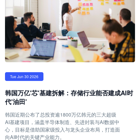
Tue Jun 30 2026
韩国万亿'芯'基建拆解：存储行业能否建成AI时
代'油田'
韩国近期公布了总投资逾1800万亿韩元的三大超级
AI基建项目，涵盖半导体制造、先进封装与AI数据中
心，目标是借助国家级投入与龙头企业布局，打造面
向AI时代的关键产业能力。