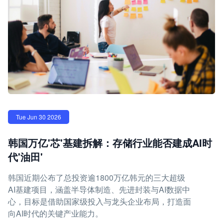
Tue Jun 30 2026
韩国万亿'芯'基建拆解：存储行业能否建成AI时
代'油田'
韩国近期公布了总投资逾1800万亿韩元的三大超级
AI基建项目，涵盖半导体制造、先进封装与AI数据中
心，目标是借助国家级投入与龙头企业布局，打造面
向AI时代的关键产业能力。