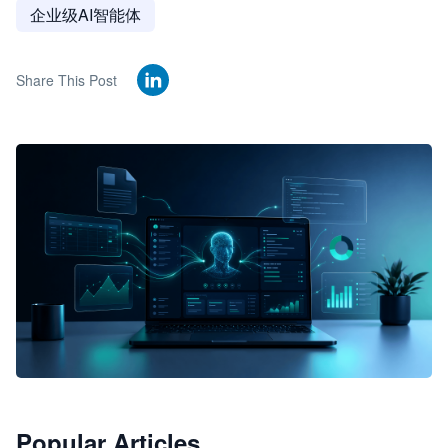
企业级AI智能体
Share This Post
🦞
Popular Articles
JimoClaw 桌面 AI Agent 工作台