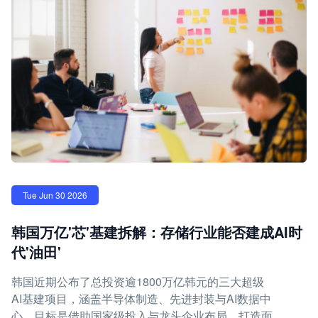
Tue Jun 30 2026
韩国万亿'芯'基建拆解：存储行业能否建成AI时
代'油田'
韩国近期公布了总投资逾1800万亿韩元的三大超级
AI基建项目，涵盖半导体制造、先进封装与AI数据中
心，目标是借助国家级投入与龙头企业布局，打造面