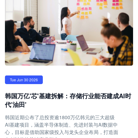
Tue Jun 30 2026
韩国万亿'芯'基建拆解：存储行业能否建成AI时
代'油田'
韩国近期公布了总投资逾1800万亿韩元的三大超级
AI基建项目，涵盖半导体制造、先进封装与AI数据中
心，目标是借助国家级投入与龙头企业布局，打造面