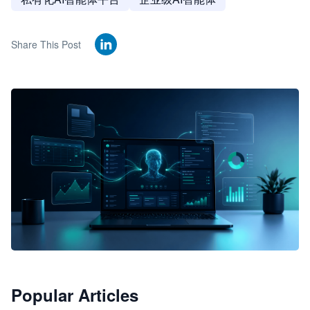
Share This Post
🦞
Popular Articles
JimoClaw 桌面 AI Agent 工作台