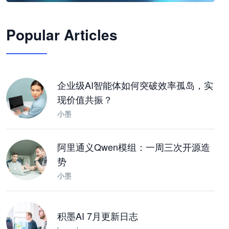
🦞
Popular Articles
JimoClaw 桌面 AI Agent 工作台
让 AI 处理本地资料 · 操控浏览器 · 交付可用文档
下载桌面版
企业级AI智能体如何突破效率孤岛，实
现价值共振？
小墨
阿里通义Qwen模组：一周三次开源造
势
小墨
积墨AI 7月更新日志