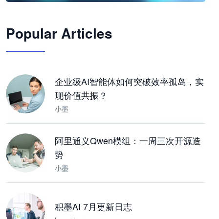
🦞
Popular Articles
JimoClaw 桌面 AI Agent 工作台
让 AI 处理本地资料 · 操控浏览器 · 交付可用文档
下载桌面版
企业级AI智能体如何突破效率孤岛，实
现价值共振？
小墨
阿里通义Qwen模组：一周三次开源造
势
小墨
积墨AI 7月更新日志