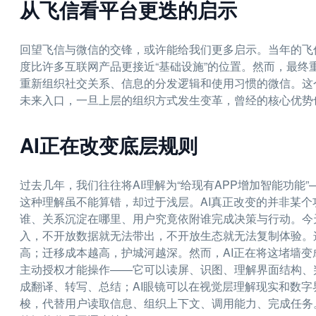
从飞信看平台更迭的启示
回望飞信与微信的交锋，或许能给我们更多启示。当年的飞
度比许多互联网产品更接近“基础设施”的位置。然而，最
重新组织社交关系、信息的分发逻辑和使用习惯的微信。这
未来入口，一旦上层的组织方式发生变革，曾经的核心优势
AI正在改变底层规则
过去几年，我们往往将AI理解为“给现有APP增加智能功
这种理解虽不能算错，却过于浅层。AI真正改变的并非某
谁、关系沉淀在哪里、用户究竟依附谁完成决策与行动。今天
入，不开放数据就无法带出，不开放生态就无法复制体验。
高；迁移成本越高，护城河越深。然而，AI正在将这堵墙变成
主动授权才能操作——它可以读屏、识图、理解界面结构、
成翻译、转写、总结；AI眼镜可以在视觉层理解现实和数字
梭，代替用户读取信息、组织上下文、调用能力、完成任务