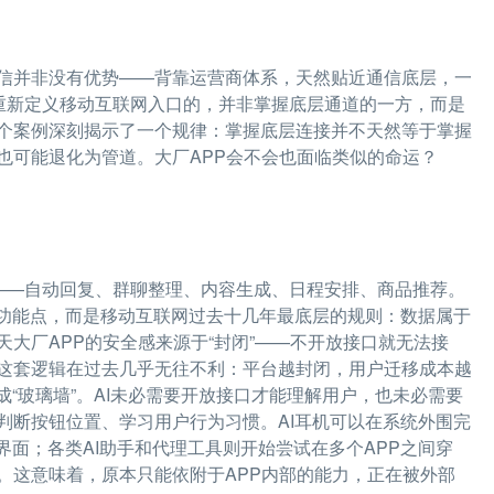
信并非没有优势——背靠运营商体系，天然贴近通信底层，一
终重新定义移动互联网入口的，并非掌握底层通道的一方，而是
个案例深刻揭示了一个规律：掌握底层连接并不天然等于掌握
也可能退化为管道。大厂APP会不会也面临类似的命运？
能”——自动回复、群聊整理、内容生成、日程安排、商品推荐。
个功能点，而是移动互联网过去十几年最底层的规则：数据属于
大厂APP的安全感来源于“封闭”——不开放接口就无法接
这套逻辑在过去几乎无往不利：平台越封闭，用户迁移成本越
“玻璃墙”。AI未必需要开放接口才能理解用户，也未必需要
判断按钮位置、学习用户行为习惯。AI耳机可以在系统外围完
界面；各类AI助手和代理工具则开始尝试在多个APP之间穿
。这意味着，原本只能依附于APP内部的能力，正在被外部