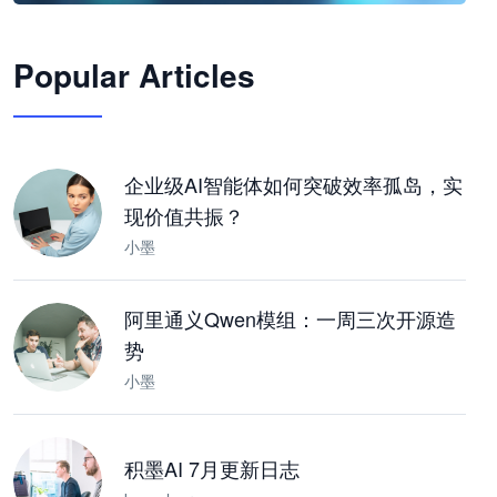
🦞
Popular Articles
JimoClaw 桌面 AI Agent 工作台
让 AI 处理本地资料 · 操控浏览器 · 交付可用文档
下载桌面版
企业级AI智能体如何突破效率孤岛，实
现价值共振？
小墨
阿里通义Qwen模组：一周三次开源造
势
小墨
积墨AI 7月更新日志