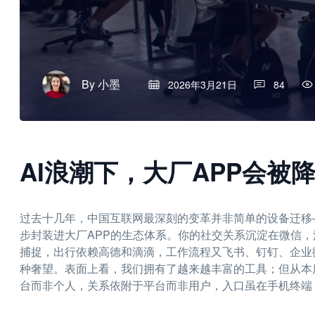
By
小墨
2026年3月21日
84
AI浪潮下，大厂APP会被
过去十几年，中国互联网最深刻的变革并非简单的设备迁移
步封装进大厂APP的生态体系。你的社交关系沉淀在微信
捕捉，出行依赖高德和滴滴，工作流程又飞书、钉钉、企业
种奢望。表面上看，我们拥有了越来越丰富的工具；但从本
台而非个人，关系依附于平台而非用户，入口虽在手机终端