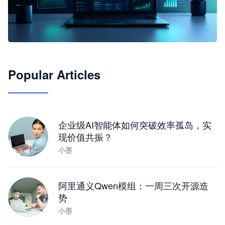
🦞
Popular Articles
JimoClaw 桌面 AI Agent 工作台
让 AI 处理本地资料 · 操控浏览器 · 交付可用文档
下载桌面版
企业级AI智能体如何突破效率孤岛，实
现价值共振？
小墨
阿里通义Qwen模组：一周三次开源造
势
小墨