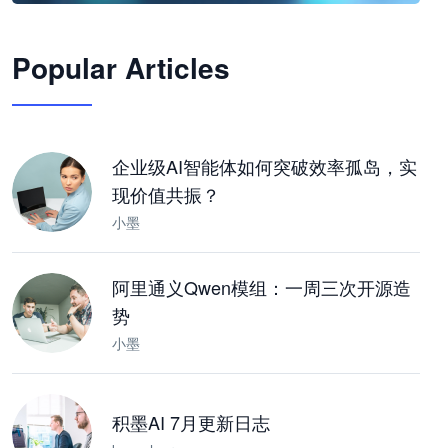
🦞
Popular Articles
JimoClaw 桌面 AI Agent 工作台
让 AI 处理本地资料 · 操控浏览器 · 交付可用文档
下载桌面版
企业级AI智能体如何突破效率孤岛，实
现价值共振？
小墨
阿里通义Qwen模组：一周三次开源造
势
小墨
积墨AI 7月更新日志