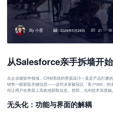
By
小墨
2026年5月24日
21
从Salesforce亲手拆墙
在企业级软件领域，CRM系统的界面设计一直是产品打磨
销售一眼获取关键信息——这些决策被冠以「客户360」
何让用户在界面上高效地获取信息。然而，当AI技术深度
无头化：功能与界面的解耦