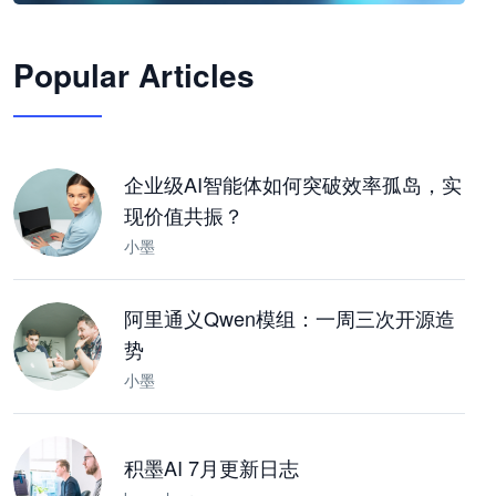
🦞
Popular Articles
JimoClaw 桌面 AI Agent 工作台
让 AI 处理本地资料 · 操控浏览器 · 交付可用文档
下载桌面版
企业级AI智能体如何突破效率孤岛，实
现价值共振？
小墨
阿里通义Qwen模组：一周三次开源造
势
小墨
积墨AI 7月更新日志