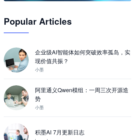
🦞
Popular Articles
JimoClaw 桌面 AI Agent 工作台
让 AI 处理本地资料 · 操控浏览器 · 交付可用文档
下载桌面版
企业级AI智能体如何突破效率孤岛，实
现价值共振？
小墨
阿里通义Qwen模组：一周三次开源造
势
小墨
积墨AI 7月更新日志